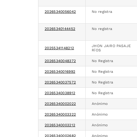
20265340056042
No registra
20265340144452
No registra
JHON JAIRO PASAJE
20255341148212
RÍOS
20265340048372
No Registra
20265340016992
No Registra
20265340037572
No Registra
20265340038912
No Registra
20265340002022
Anónimo
20265340003322
Anónimo
20265340003212
Anónimo
20265340002682
Anónimo