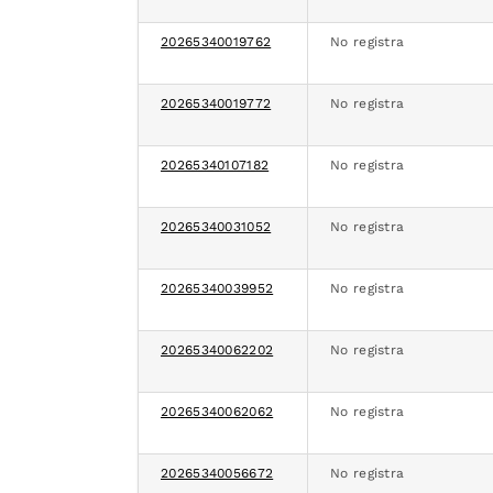
20265340019762
No registra
20265340019772
No registra
20265340107182
No registra
20265340031052
No registra
20265340039952
No registra
20265340062202
No registra
20265340062062
No registra
20265340056672
No registra