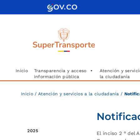
Saltar
al
contenido
Inicio
Transparencia y acceso
Atención y servici
información pública
la ciudadanía
Inicio
/ Atención y servicios a la ciudadanía /
Notifi
Notifica
2026
2025
El inciso 2 ° del