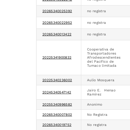
20265340025392
no registra
20265340022952
no registra
20265340013422
no registra
Cooperativa de
Transportadores
20225341900832
Afrodescendientes
del Pacifico de
Tumaco limitada
20225340236002
Aulio Mosquera
Jairo E. Henao
20245340547142
Ramírez
20255340996582
Anonimo
20265340007802
No Registra
20265340019752
No registra