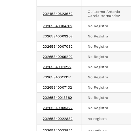
Guillermo Antonio
20245340623652
Garcia Hernandez
20265340004702
No Registra
20265340009202
No Registra
20265340007032
No Registra
20265340009292
No Registra
20265340011222
No Registra
20265340011312
No Registra
20265340007132
No Registra
20265340013382
No Registra
20265340009322
No Registra
20265340022832
no registra
20265340022842
no registra