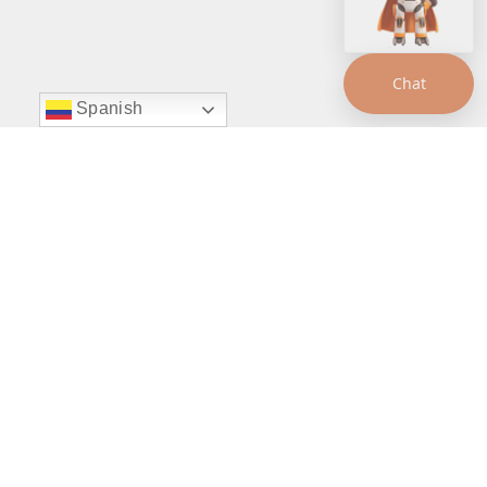
Chat
Spanish
string(22) "left:20px;bottom:20px;"
Chat Supertransporte