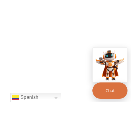
Chat
Spanish
string(22) "left:20px;bottom:20px;"
Chat Supertransporte