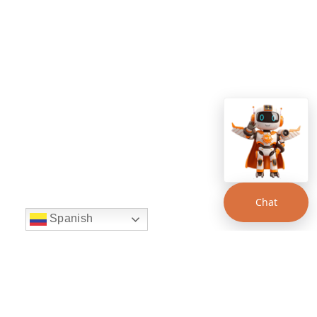
Chat
Spanish
string(22) "left:20px;bottom:20px;"
Chat Supertransporte