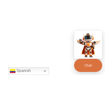
Chat
Spanish
string(22) "left:20px;bottom:20px;"
Chat Supertransporte