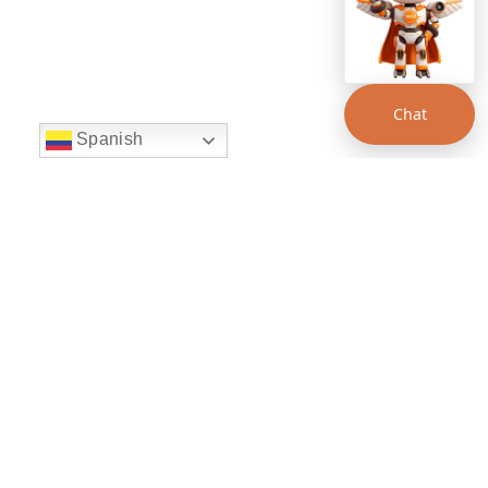
Chat
Spanish
string(22) "left:20px;bottom:20px;"
Chat Supertransporte