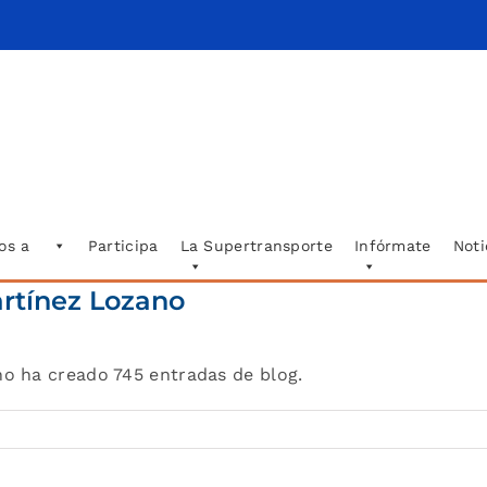
os a
Participa
La Supertransporte
Infórmate
Noti
artínez Lozano
no ha creado 745 entradas de blog.