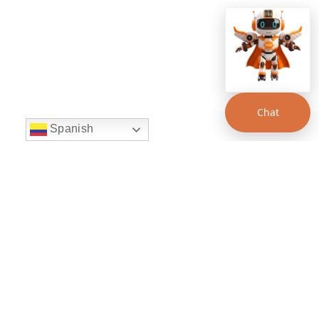
Chat
Spanish
string(22) "left:20px;bottom:20px;"
Chat Supertransporte