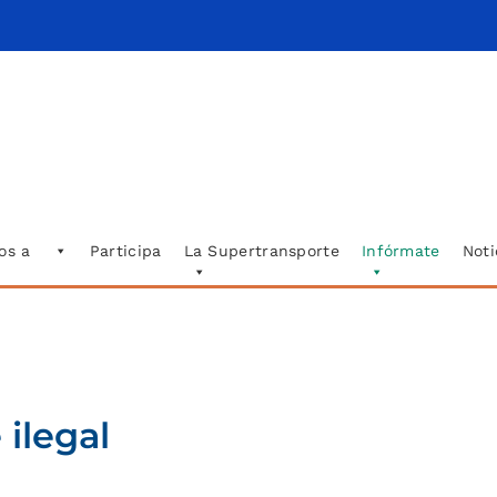
os a
Participa
La Supertransporte
Infórmate
Noti
 ilegal