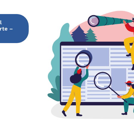
l
rte –