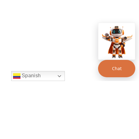
Chat
Spanish
string(22) "left:20px;bottom:20px;"
Chat Supertransporte