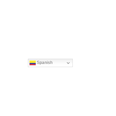
Spanish
string(22) "left:20px;bottom:20px;"
Chat Supertransporte
Superintendencia de Transp
Sede principal