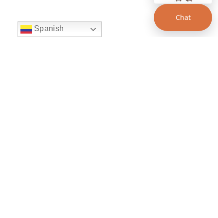
Chat
Spanish
string(22) "left:20px;bottom:20px;"
Chat Supertransporte