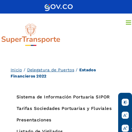
Saltar
al
contenido
Inicio
/
Delegatura de Puertos
/
Estados
Financieros 2022
Sistema de Información Portuaria SIPOR
Tarifas Sociedades Portuarias y Fluviales
Presentaciones
Listado de Vigilados