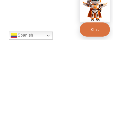
Chat
Spanish
string(22) "left:20px;bottom:20px;"
Chat Supertransporte