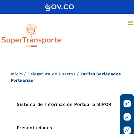
Saltar
al
contenido
Inicio
/
Delegatura de Puertos
/
Tarifas Sociedades
Portuarias
Sistema de Información Portuaria SIPOR
Tarifas Sociedades Portuarias y Fluviales
Presentaciones