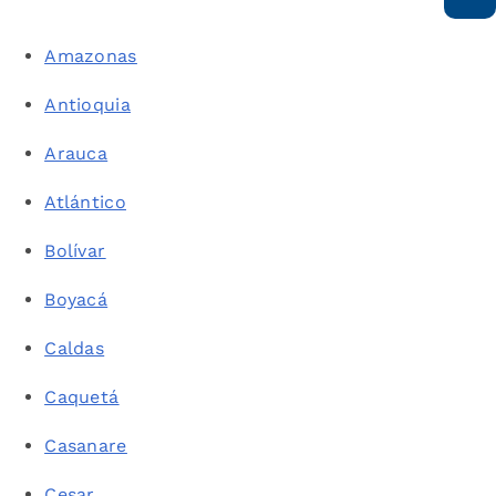
Amazonas
Antioquia
Arauca
Atlántico
Bolívar
Boyacá
Caldas
Caquetá
Casanare
Cesar