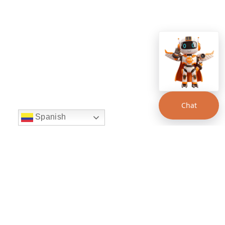
Chat
Spanish
string(22) "left:20px;bottom:20px;"
Chat Supertransporte