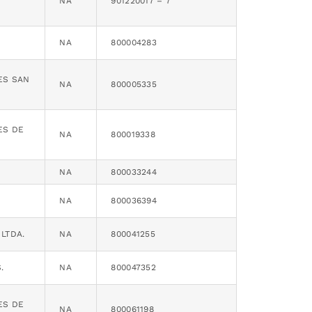
NA
901220017 – 7
NA
800004283
ES SAN
NA
800005335
ES DE
NA
800019338
NA
800033244
NA
800036394
 LTDA.
NA
800041255
.
NA
800047352
ES DE
NA
800061198