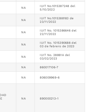
IUIT No.1015387248 del
NA
5/10/2022
IUIT No.1015388183 de
NA
23/11/2022
IUIT No. 1015386646 del
NA
22/11/2022
IUIT No. 1015390688 del
NA
03 de febrero de 2023
IUIT No. 28861A del
NA
03/02/2023
NA
860017106-7
NA
806009969-6
EDAD
DE
NA
890000213-1