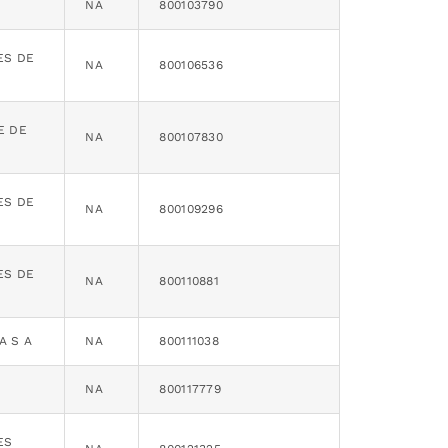
NA
800103790
ES DE
NA
800106536
E DE
NA
800107830
ES DE
NA
800109296
ES DE
NA
800110881
A S A
NA
800111038
NA
800117779
ES