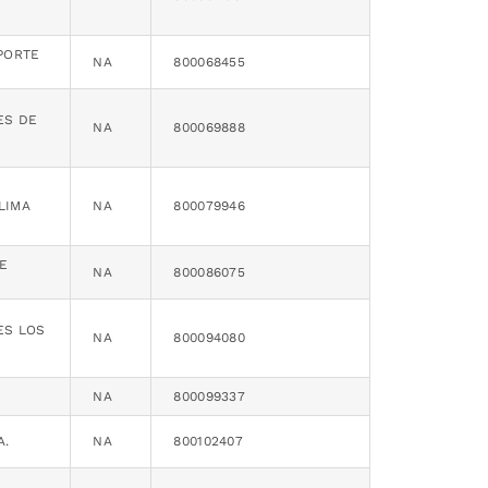
PORTE
NA
800068455
ES DE
NA
800069888
LIMA
NA
800079946
E
NA
800086075
ES LOS
NA
800094080
NA
800099337
A.
NA
800102407