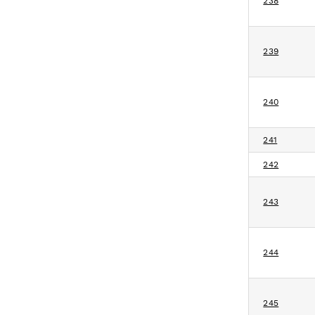
238
239
240
241
242
243
244
245