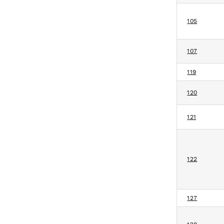
105
107
119
120
121
122
127