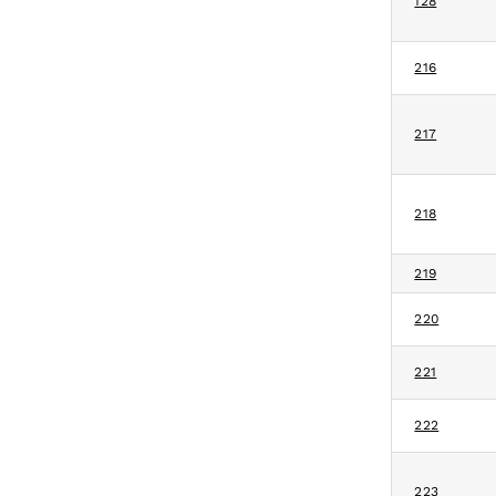
128
216
217
218
219
220
221
222
223