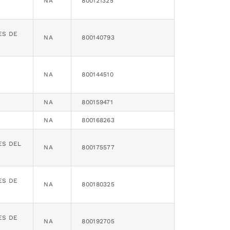
NA
800121325
ES DE
NA
800140793
NA
800144510
NA
800159471
NA
800168263
ES DEL
NA
800175577
ES DE
NA
800180325
ES DE
NA
800192705