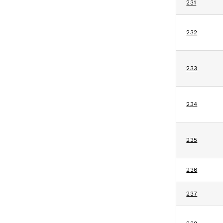
231
232
233
234
235
236
237