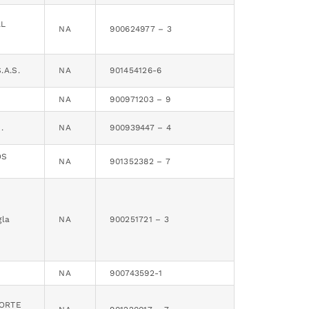
AL
NA
900624977 – 3
.A.S.
NA
901454126-6
NA
900971203 – 9
.
NA
900939447 – 4
OS
NA
901352382 – 7
la
NA
900251721 – 3
NA
900743592-1
ORTE