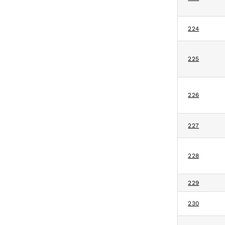
224
225
226
227
228
229
230