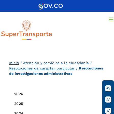
Saltar
al
contenido
Inicio
/ Atención y servicios a la ciudadanía /
Resoluciones de carácter particular
/
Resoluciones
de investigaciones administrativas
2026
2025
2024