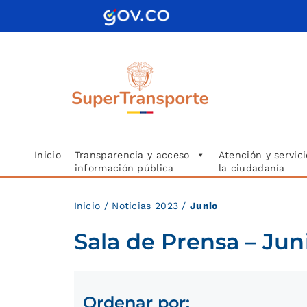
Saltar
al
contenido
Inicio
Transparencia y acceso
Atención y servici
información pública
la ciudadanía
Inici
o
/
Noticias 2023
/
Junio
Sala de Prensa – Jun
Ordenar por: