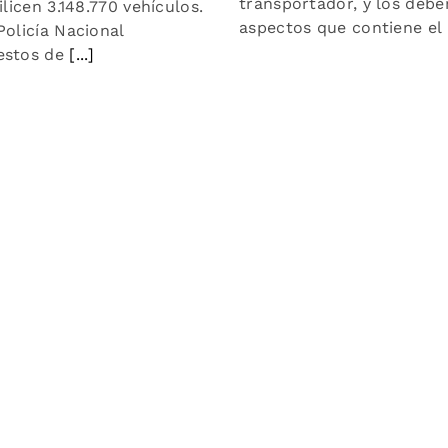
transportador, y los debe
licen 3.148.770 vehículos.
aspectos que contiene el 
Policía Nacional
estos de
[...]