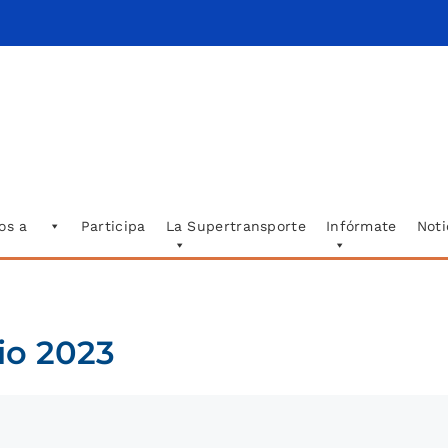
os a
Participa
La Supertransporte
Infórmate
Noti
io 2023