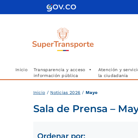
Saltar
al
contenido
Inicio
Transparencia y acceso
Atención y servici
información pública
la ciudadanía
Inici
o
/
Noticias 2026
/
Mayo
Sala de Prensa – Ma
Ordenar por: