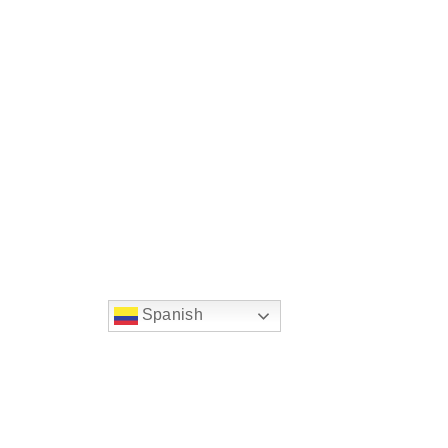
Spanish
string(22) "left:20px;bottom:20px;"
Chat Supertransporte