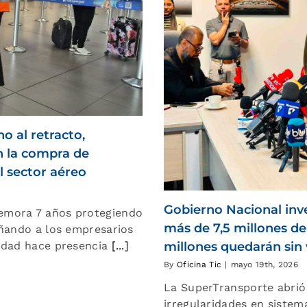
o al retracto,
n la compra de
l sector aéreo
Gobierno Nacional inve
emora 7 años protegiendo
más de 7,5 millones de
añando a los empresarios
idad hace presencia
[...]
millones quedarán sin 
By
Oficina Tic
|
mayo 19th, 2026
La SuperTransporte abrió
irregularidades en sistem