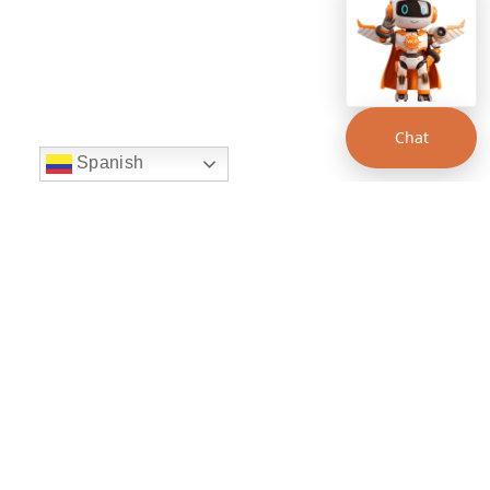
Chat
Spanish
string(22) "left:20px;bottom:20px;"
Chat Supertransporte