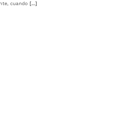
nte, cuando
[...]