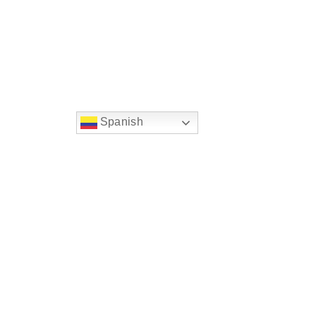
Spanish
string(22) "left:20px;bottom:20px;"
Chat Supertransporte
Superintendencia de Transp
Sede principal
Dirección:
Diagonal 25 G # 95 A - 85 Bogotá D.C. 
Centro Integral de Atención al Ciudada