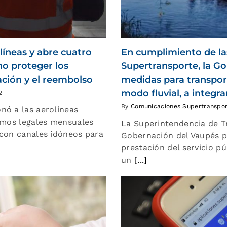
líneas y abre cuatro
En cumplimiento de la
o proteger los
Supertransporte, la G
ación y el reembolso
medidas para transpor
modo fluvial, a integra
2
By
Comunicaciones Supertranspo
nó a las aerolíneas
nimos legales mensuales
La Superintendencia de T
 con canales idóneos para
Gobernación del Vaupés po
prestación del servicio pú
un
[...]