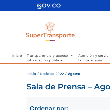
Saltar
al
contenido
Inicio
Transparencia y acceso
Atención y servici
información pública
la ciudadanía
Inici
o
/
Noticias 2022
/
Agosto
Sala de Prensa – Ag
Ordenar por: