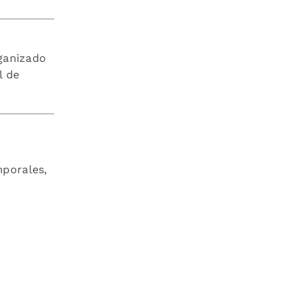
rganizado
l de
s
mporales,