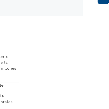
ente
e la
 millones
te
la
entales