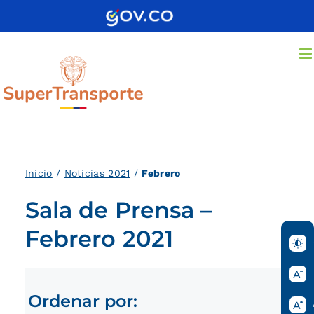
Saltar
al
contenido
Inici
o
/
Noticias 2021
/
Febrero
Sala de Prensa –
Febrero 2021
Ordenar por: