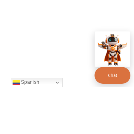
Chat
Spanish
string(22) "left:20px;bottom:20px;"
Chat Supertransporte