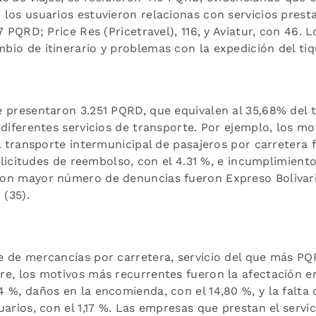
 los usuarios estuvieron relacionas con servicios prest
7 PQRD; Price Res (Pricetravel), 116, y Aviatur, con 46. 
bio de itinerario y problemas con la expedición del tiq
 presentaron 3.251 PQRD, que equivalen al 35,68% del to
 diferentes servicios de transporte. Por ejemplo, los mo
al transporte intermunicipal de pasajeros por carretera
solicitudes de reembolso, con el 4.31 %, e incumplimiento
on mayor número de denuncias fueron Expreso Bolivari
 (35).
e de mercancías por carretera, servicio del que más PQ
re, los motivos más recurrentes fueron la afectación en
 %, daños en la encomienda, con el 14,80 %, y la falta 
uarios, con el 1,17 %. Las empresas que prestan el servi