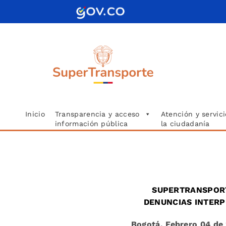
Saltar
al
contenido
Inicio
Transparencia y acceso
Atención y servici
información pública
la ciudadanía
SUPERTRANSPORT
DENUNCIAS INTERP
Bogotá, Febrero 04
de