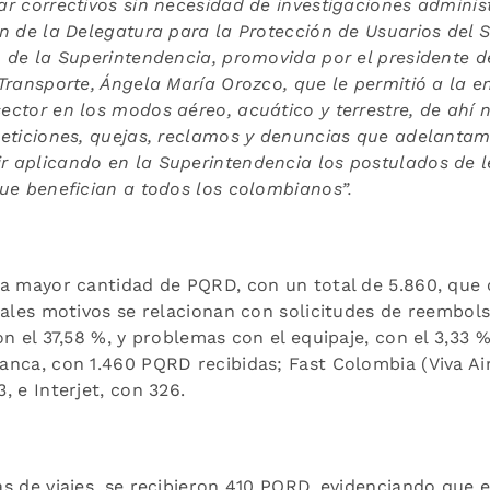
r correctivos sin necesidad de investigaciones administ
ón de la Delegatura para la Protección de Usuarios del 
n de la Superintendencia, promovida por el presidente d
Transporte, Ángela María Orozco, que le permitió a la e
ctor en los modos aéreo, acuático y terrestre, de ahí n
peticiones, quejas, reclamos y denuncias que adelanta
 aplicando en la Superintendencia los postulados de l
que benefician a todos los colombianos”.
la mayor cantidad de PQRD, con un total de 5.860, que
pales motivos se relacionan con solicitudes de reembolso
on el 37,58 %, y problemas con el equipaje, con el 3,33 
nca, con 1.460 PQRD recibidas; Fast Colombia (Viva Air)
, e Interjet, con 326.
as de viajes, se recibieron 410 PQRD, evidenciando que