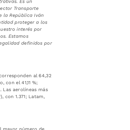
rativas. Es un
Sector Transporte
e la República Iván
ntidad proteger a los
uestro interés por
mos. Estamos
egalidad definidos por
 corresponden al 64,32
, con el 41,11 %;
%. Las aerolíneas más
, con 1.371; Latam,
 el mayor número de