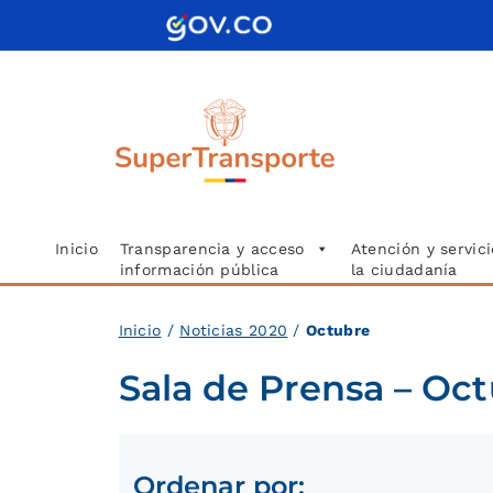
Saltar
al
contenido
Inicio
Transparencia y acceso
Atención y servici
información pública
la ciudadanía
Inici
o
/
Noticias 2020
/
Octubre
Sala de Prensa – Oc
Ordenar por: