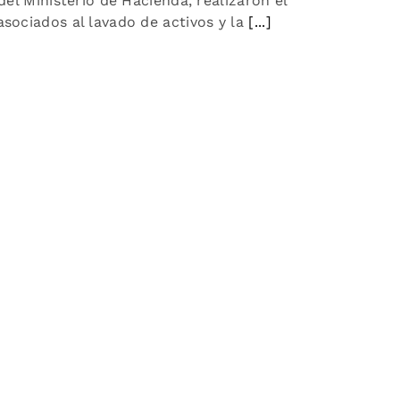
 del Ministerio de Hacienda, realizaron el
sociados al lavado de activos y la
[...]