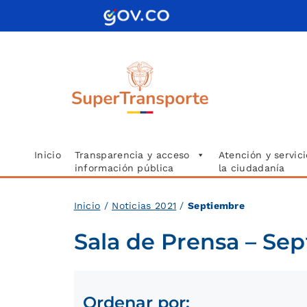
Saltar
al
contenido
Inicio
Transparencia y acceso
Atención y servici
información pública
la ciudadanía
Inici
o
/
Noticias 2021
/
Septiembre
Sala de Prensa – Se
Ordenar por: