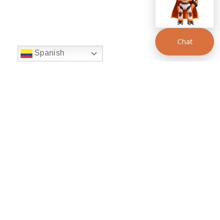
Chat
Spanish
string(22) "left:20px;bottom:20px;"
Chat Supertransporte