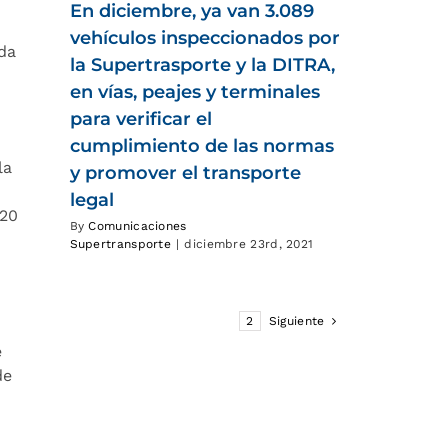
En diciembre, ya van 3.089
vehículos inspeccionados por
da
la Supertrasporte y la DITRA,
en vías, peajes y terminales
para verificar el
cumplimiento de las normas
la
y promover el transporte
legal
120
By
Comunicaciones
Supertransporte
|
diciembre 23rd, 2021
1
2
Siguiente
e
de