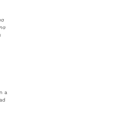
ma
una
s
n a
dad
o