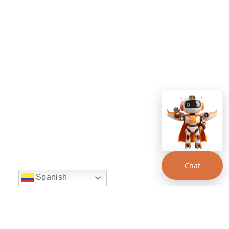
Chat
Spanish
string(22) "left:20px;bottom:20px;"