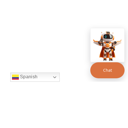
Chat
Spanish
string(22) "left:20px;bottom:20px;"
Chat Supertransporte