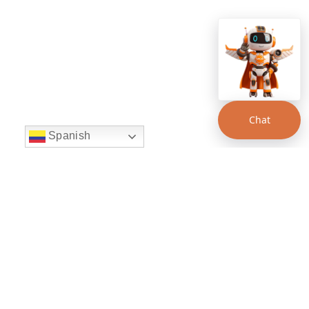
Chat
Spanish
string(22) "left:20px;bottom:20px;"
Chat Supertransporte