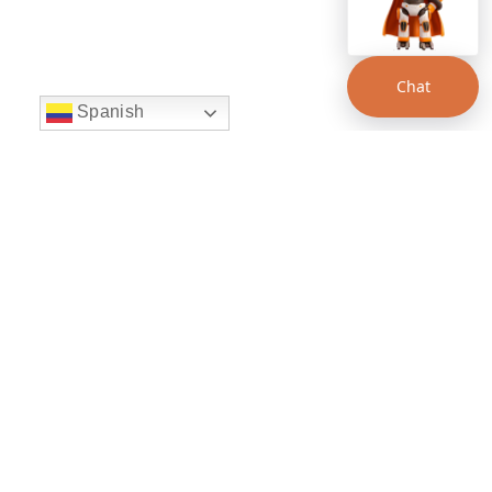
Chat
Spanish
string(22) "left:20px;bottom:20px;"
Chat Supertransporte