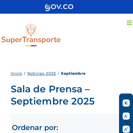
Saltar
al
contenido
Inici
o
/
Noticias 2025
/
Septiembre
Sala de Prensa –
Septiembre 2025
Ordenar por: