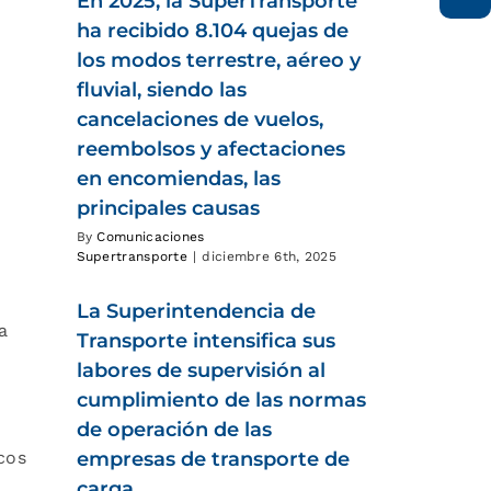
En 2025, la SuperTransporte
ha recibido 8.104 quejas de
los modos terrestre, aéreo y
fluvial, siendo las
cancelaciones de vuelos,
reembolsos y afectaciones
en encomiendas, las
principales causas
By
Comunicaciones
Supertransporte
|
diciembre 6th, 2025
La Superintendencia de
a
Transporte intensifica sus
labores de supervisión al
cumplimiento de las normas
de operación de las
cos
empresas de transporte de
carga