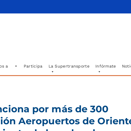
os a
Participa
La Supertransporte
Infórmate
Noti
nciona por más de 300
sión Aeropuertos de Orient