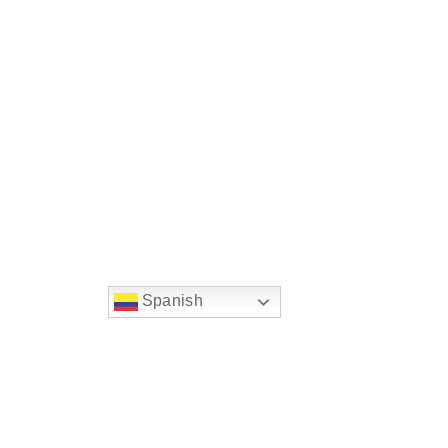
Spanish
string(22) "left:20px;bottom:20px;"
Chat Supertransporte