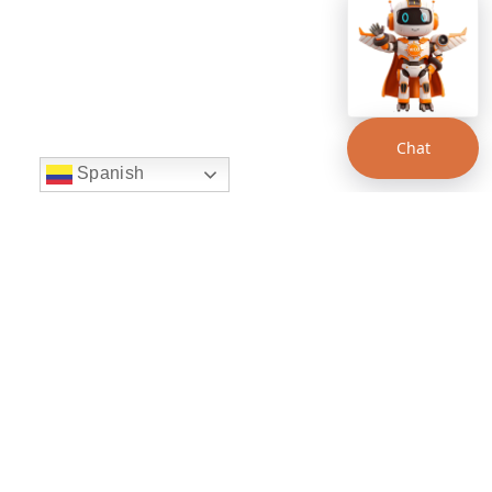
Chat
Spanish
string(22) "left:20px;bottom:20px;"
Chat Supertransporte