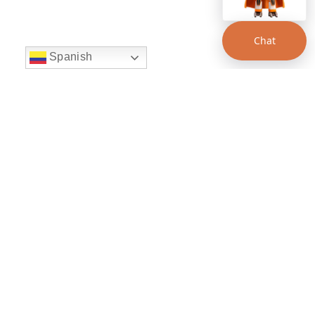
Chat
Spanish
string(22) "left:20px;bottom:20px;"
Chat Supertransporte