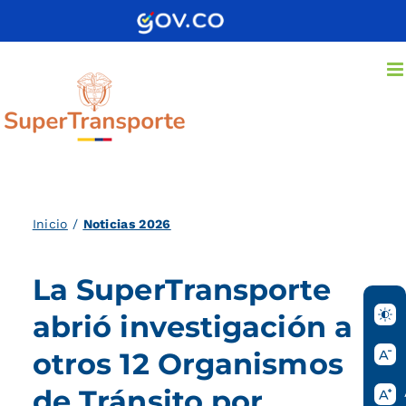
Saltar
al
contenido
Inicio
/
Noticias 2026
La SuperTransporte
abrió investigación a
otros 12 Organismos
de Tránsito por