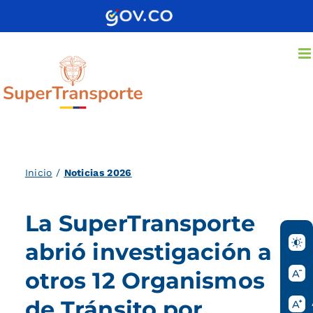
Saltar
al
contenido
Inicio
/
Noticias 2026
La SuperTransporte
abrió investigación a
otros 12 Organismos
de Tránsito por