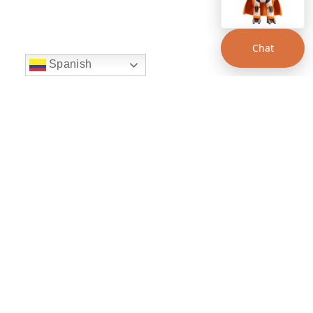
Chat
Spanish
string(22) "left:20px;bottom:20px;"
Chat Supertransporte