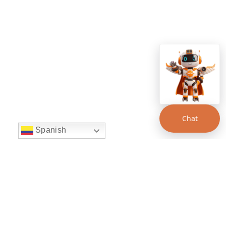
Chat
Spanish
string(22) "left:20px;bottom:20px;"
Chat Supertransporte