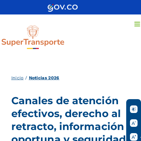
Saltar
al
contenido
Inicio
/
Noticias 2026
Canales de atención
efectivos, derecho al
retracto, información
oportuna y seguridad