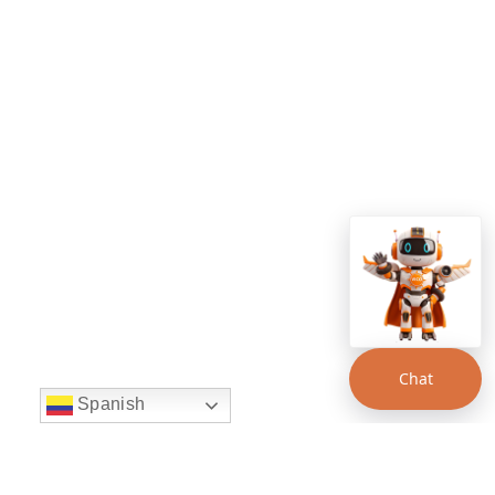
Chat
Spanish
string(22) "left:20px;bottom:20px;"