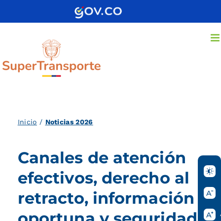
Saltar
al
contenido
Inicio
/
Noticias 2026
Canales de atención
efectivos, derecho al
retracto, información
oportuna y seguridad