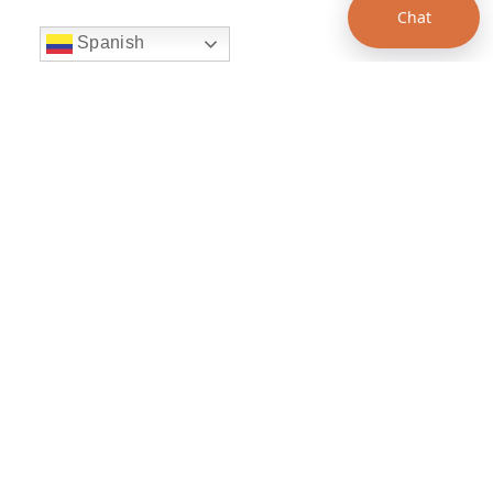
Chat
Spanish
string(22) "left:20px;bottom:20px;"
Chat Supertransporte