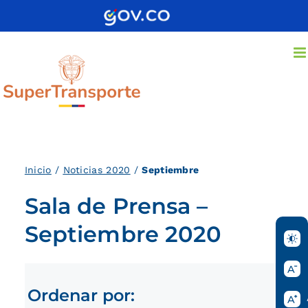
Saltar
al
contenido
Inici
o
/
Noticias 2020
/
Septiembre
Sala de Prensa –
Septiembre 2020
Ordenar por: