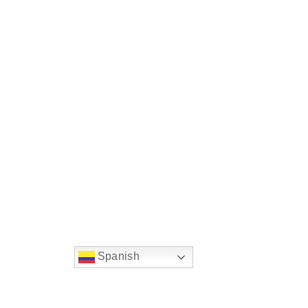
Spanish
string(22) "left:20px;bottom:20px;"