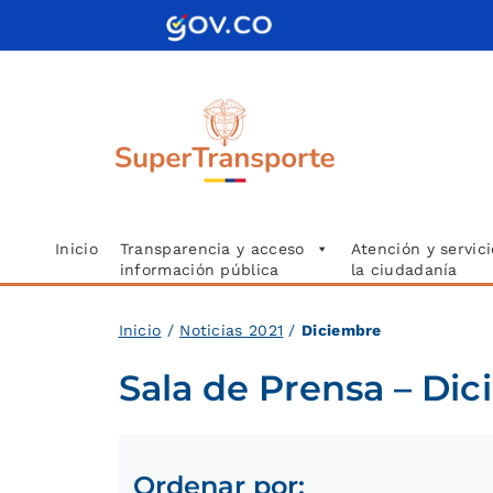
Saltar
al
contenido
Inicio
Transparencia y acceso
Atención y servici
información pública
la ciudadanía
Inici
o
/
Noticias 2021
/
Diciembre
Sala de Prensa – Di
Ordenar por: