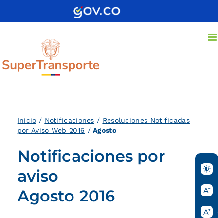
Saltar
al
contenido
Inicio
/
Notificaciones
/
Resoluciones Notificadas
por Aviso Web 2016
/
Agosto
Notificaciones por
aviso
Agosto 2016