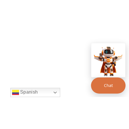
Chat
Spanish
string(22) "left:20px;bottom:20px;"
Chat Supertransporte