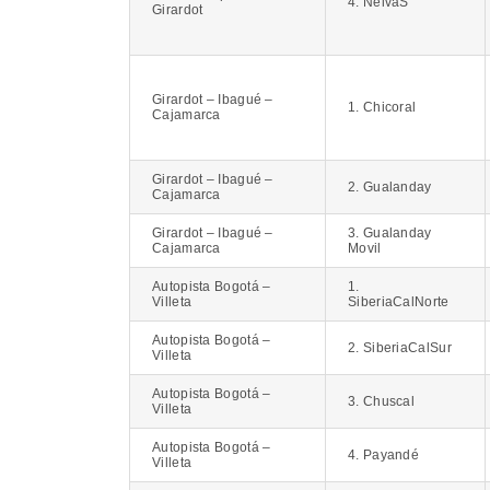
4. NeivaS
Girardot
Girardot – Ibagué –
1. Chicoral
Cajamarca
Girardot – Ibagué –
2. Gualanday
Cajamarca
Girardot – Ibagué –
3. Gualanday
Cajamarca
Movil
Autopista Bogotá –
1.
Villeta
SiberiaCalNorte
Autopista Bogotá –
2. SiberiaCalSur
Villeta
Autopista Bogotá –
3. Chuscal
Villeta
Autopista Bogotá –
4. Payandé
Villeta