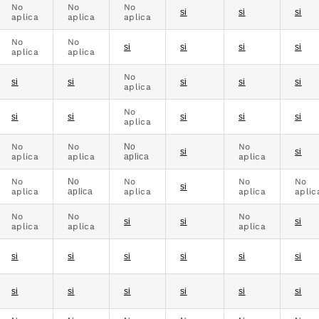
No
No
No
si
si
si
aplica
aplica
aplica
No
No
si
si
si
si
aplica
aplica
No
si
si
si
si
si
aplica
No
si
si
si
si
si
aplica
No
No
No
No
si
si
aplica
aplica
aplica
aplica
No
No
No
No
No
si
aplica
aplica
aplica
aplica
aplic
No
No
No
si
si
si
aplica
aplica
aplica
si
si
si
si
si
si
si
si
si
si
si
si