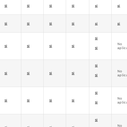
si
si
si
si
si
si
si
si
si
si
si
si
si
No
si
si
si
si
si
aplic
si
No
si
si
si
si
si
aplic
si
No
si
si
si
si
si
aplic
si
No