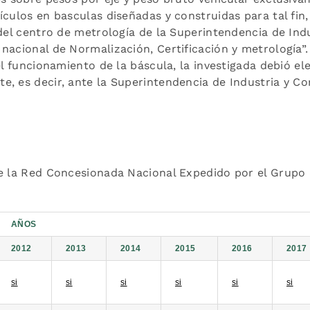
culos en basculas diseñadas y construidas para tal fin,
 del centro de metrología de la Superintendencia de Indu
nacional de Normalización, Certificación y metrología”.
el funcionamiento de la báscula, la investigada debió ele
e, es decir, ante la Superintendencia de Industria y C
e la Red Concesionada Nacional Expedido por el Grupo d
AÑOS
2012
2013
2014
2015
2016
2017
si
si
si
si
si
si