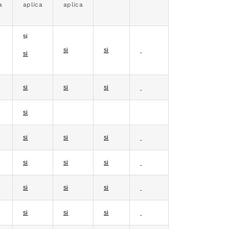
a
aplica
aplica
si
si
si
si
si
si
si
si
si
si
si
si
si
si
si
si
si
si
si
si