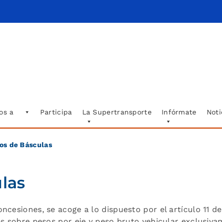
os a
Participa
La Supertransporte
Infórmate
Noti
dos de Básculas
las
cesiones, se acoge a lo dispuesto por el artículo 11 de
es sobre pesos por eje y peso bruto vehicular exclusiv