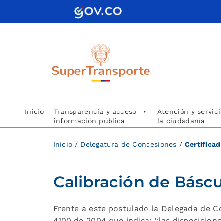
Saltar
al
contenido
Inicio
Transparencia y acceso
Atención y servici
información pública
la ciudadanía
Inicio
/
Delegatura de Concesiones
/
Certifica
Calibración de Báscu
Frente a este postulado la Delegada de Con
4100 de 2004 que indica: “las disposicion