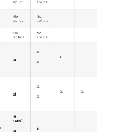
a
aplica
aplica
No
No
a
aplica
aplica
No
No
aplica
aplica
si
si
si
si
si
si
si
si
si
si
(Ene)
a
si
si