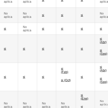
aplica
aplica
aplic
No
No
No
si
si
si
aplica
aplica
aplic
No
si
si
si
si
si
aplica
si
(Abr)
si
si
si
si
si
si
(Sep)
si
si
(Abr)
(Feb)
si
si
si
si
si
si (Oct)
(Sep)
si
(Ene)
No
No
No
No
No
aplic
aplica
aplica
aplica
aplica
si