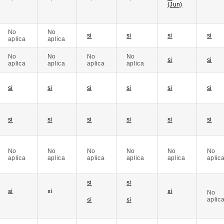
(Jun)
No
No
si
si
si
si
aplica
aplica
No
No
No
No
si
si
aplica
aplica
aplica
aplica
si
si
si
si
si
si
si
si
si
si
si
si
No
No
No
No
No
No
aplica
aplica
aplica
aplica
aplica
aplic
si
si
si
si
si
No
si
si
aplic