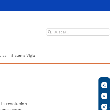
Buscar:
cias
Sistema Vigía
 la resolución
amente serán