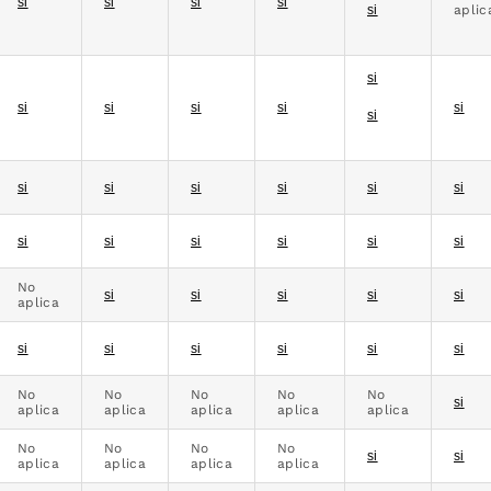
si
si
si
si
si
aplic
si
si
si
si
si
si
si
si
si
si
si
si
si
si
si
si
si
si
si
No
si
si
si
si
si
aplica
si
si
si
si
si
si
No
No
No
No
No
si
aplica
aplica
aplica
aplica
aplica
No
No
No
No
si
si
aplica
aplica
aplica
aplica