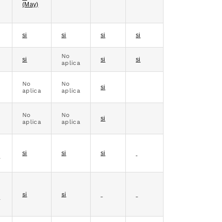
(May)
si
si
si
si
No
si
si
si
aplica
No
No
si
aplica
aplica
No
No
si
aplica
aplica
si
si
si
a
si
si
a