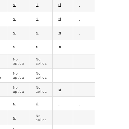
si
si
si
si
si
si
si
si
si
si
si
si
No
No
aplica
aplica
No
No
a
aplica
aplica
No
No
si
aplica
aplica
si
si
No
si
aplica