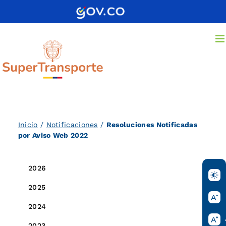
Saltar
al
contenido
Inicio
/
Notificaciones
/
Resoluciones Notificadas
por Aviso Web 2022
2026
2025
2024
2023