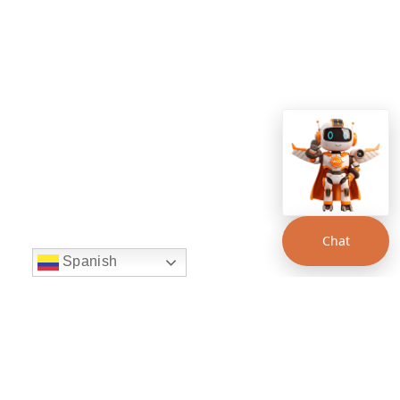
Chat
Spanish
string(22) "left:20px;bottom:20px;"
Chat Supertransporte