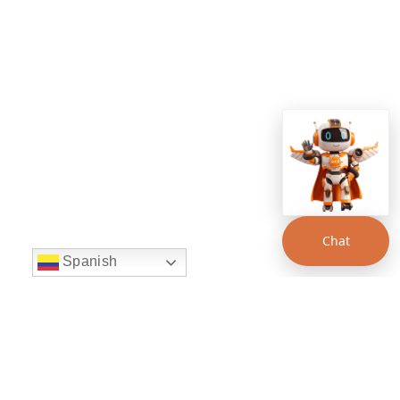
Chat
Spanish
string(22) "left:20px;bottom:20px;"
Chat Supertransporte