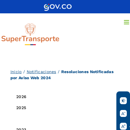
Saltar
al
contenido
Inicio
/
Notificaciones
/
Resoluciones Notificadas
por Aviso Web 2024
2026
2025
2024
2023