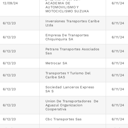
12/09/24
ACADEMIA DE
6/11/24
AUTOMOVILISMO Y
MOTOCICLISMO SUZUKA
Inversiones Transportes Caribe
6/12/23
6/11/24
Ltda
Empresa De Transportes
6/12/23
6/11/24
Chiquinquira SA
Petrans Transportes Asociados
6/12/23
6/11/24
Sas
6/12/23
Metrocar SA
6/11/24
Transportes Y Turismo Del
6/12/23
6/11/24
Caribe SAS
Sociedad Lanceros Expreso
6/12/23
6/11/24
SA S
Union De Transportadores De
6/12/23
Aguazul Organizacion
6/11/24
Cooperativa
6/12/23
Cbc Transportes Sas
6/11/24