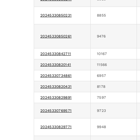
20245330850231
8855
20245330850261
9476
20245330842711
10167
20245330820141
11566
20245330734861
6957
20245330820431
8178
20245330829891
7597
20245330769571
9723
20245330829771
9948