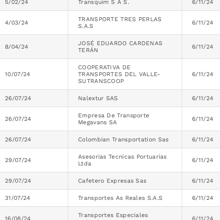
5/02/24
Transquim S A S.
6/11/24
TRANSPORTE TRES PERLAS
4/03/24
6/11/24
S.A.S
JOSÉ EDUARDO CARDENAS
8/04/24
6/11/24
TERÁN
COOPERATIVA DE
10/07/24
TRANSPORTES DEL VALLE-
6/11/24
SUTRANSCOOP
26/07/24
Nalextur SAS
6/11/24
Empresa De Transporte
26/07/24
6/11/24
Megavans SA
26/07/24
Colombian Transportation Sas
6/11/24
Asesorias Tecnicas Portuarias
29/07/24
6/11/24
Ltda
29/07/24
Cafetero Expresas Sas
6/11/24
31/07/24
Transportes As Reales S.A.S
6/11/24
Transportes Especiales
16/08/24
6/11/24