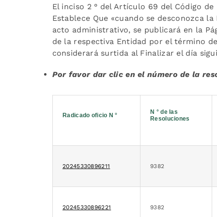
El inciso 2 ° del Artículo 69 del Código 
Establece Que «cuando se desconozca la In
acto administrativo, se publicará en la P
de la respectiva Entidad por el término d
considerará surtida al Finalizar el día sigui
Por favor dar clic en el número de la re
N ° de las
Radicado oficio N °
Resoluciones
20245330896211
9382
20245330896221
9382