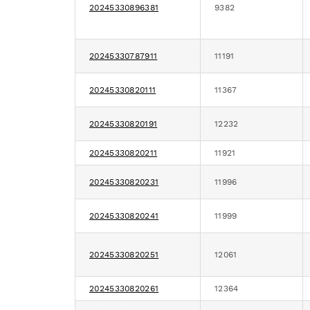
20245330896381
9382
20245330787911
11191
20245330820111
11367
20245330820191
12232
20245330820211
11921
20245330820231
11996
20245330820241
11999
20245330820251
12061
20245330820261
12364