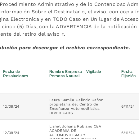
de Procedimiento Administrativo y de lo Contencioso Admi
formación Sobre el Destinatario, el aviso, con copia í
ágina Electrónica y en TODO Caso en Un lugar de Acceso
e cinco (5) Días, con la ADVERTENCIA de la notificación
ente del retiro del aviso «.
solución para descargar el archivo correspondiente.
Fecha de
Nombre Empresa – Vigilado –
Fecha
Resoluciones
Persona Natural
Fijación
Laura Camila Galindo Cañon
propietaria del Centro de
12/09/24
6/11/24
Enseñanza Automovilistica
DIVER CARS
Lishet Johana Rubiano CEA
ACADEMIA DE
12/09/24
6/11/24
AUTOMOVILISMO Y