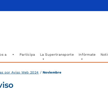
os a
Participa
La Supertransporte
Infórmate
Noti
das por Aviso Web 2024
/
Noviembre
viso