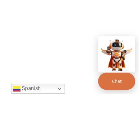
Chat
Spanish
string(22) "left:20px;bottom:20px;"
Chat Supertransporte