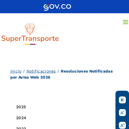
Saltar
al
contenido
Inicio
/
Notificaciones
/
Resoluciones Notificadas
por Aviso Web 2026
2026
2025
2024
2023