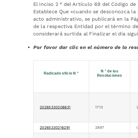
El inciso 2 ° del Artículo 69 del Código 
Establece Que «cuando se desconozca la In
acto administrativo, se publicará en la P
de la respectiva Entidad por el término d
considerará surtida al Finalizar el día sigui
Por favor dar clic en el número de la re
N ° de las
Radicado oficio N °
Resoluciones
20265330208831
1713
20265330216291
2897