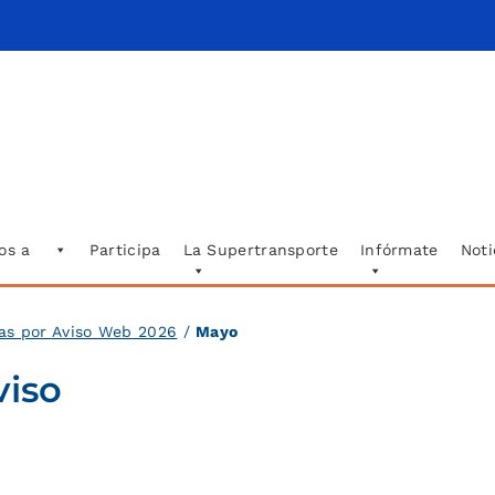
os a
Participa
La Supertransporte
Infórmate
Noti
das por Aviso Web 2026
/
Mayo
viso