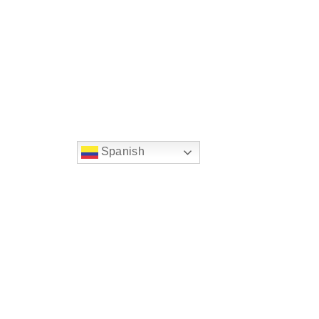
Spanish
string(22) "left:20px;bottom:20px;"
Chat Supertransporte
Superintendencia de Transp
Sede principal
Dirección:
Diagonal 25 G # 95 A - 85 Bogotá D.C. 