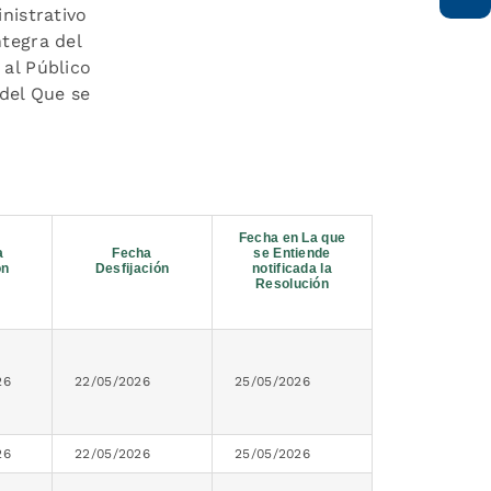
nistrativo
ntegra del
 al Público
 del Que se
Fecha en La que
a
Fecha
se Entiende
ón
Desfijación
notificada la
Resolución
26
22/05/2026
25/05/2026
26
22/05/2026
25/05/2026